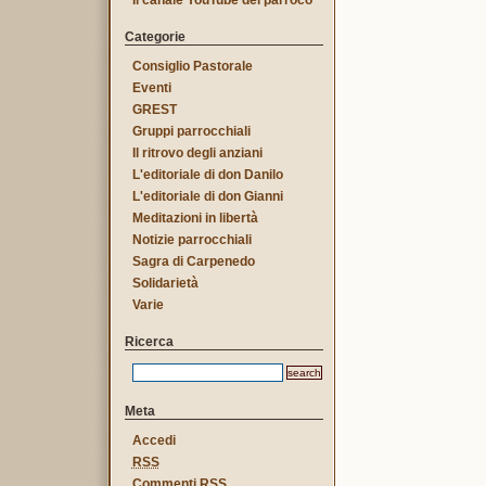
Il canale YouTube del parroco
Categorie
Consiglio Pastorale
Eventi
GREST
Gruppi parrocchiali
Il ritrovo degli anziani
L'editoriale di don Danilo
L'editoriale di don Gianni
Meditazioni in libertà
Notizie parrocchiali
Sagra di Carpenedo
Solidarietà
Varie
Ricerca
Meta
Accedi
RSS
Commenti
RSS