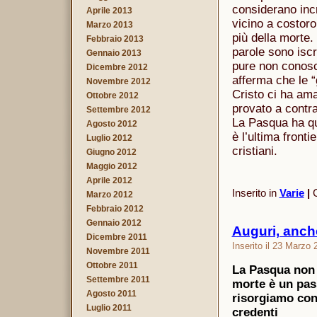
considerano incr
Aprile 2013
vicino a costoro
Marzo 2013
più della morte
Febbraio 2013
parole sono iscri
Gennaio 2013
pure non conosc
Dicembre 2012
afferma che le 
Novembre 2012
Cristo ci ha ama
Ottobre 2012
provato a contra
Settembre 2012
La Pasqua ha qu
Agosto 2012
è l’ultima fronti
Luglio 2012
cristiani.
Giugno 2012
Maggio 2012
Aprile 2012
Inserito in
Varie
|
C
Marzo 2012
Febbraio 2012
Gennaio 2012
Auguri, anch
Dicembre 2011
Inserito il 23 Marzo
Novembre 2011
Ottobre 2011
La Pasqua non è
Settembre 2011
morte è un pas
Agosto 2011
risorgiamo con
Luglio 2011
credenti