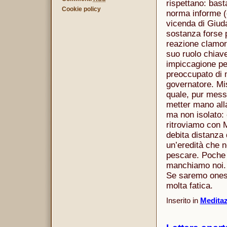
rispettano: bast
Cookie policy
norma informe (o
vicenda di Giuda
sostanza forse 
reazione clamoro
suo ruolo chiave
impiccagione per
preoccupato di 
governatore. Mise
quale, pur mess
metter mano alla
ma non isolato: 
ritroviamo con M
debita distanza 
un’eredità che 
pescare. Poche 
manchiamo noi. 
Se saremo onest
molta fatica.
Inserito in
Meditazi