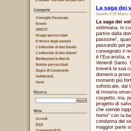
Il canale YouTube del parroco
La saga dei v
Categorie
Inserito il 20 Marzo 
Consiglio Pastorale
La saga dei vol
Eventi
settimana, in cu
GREST
partire dalla do
Gruppi parrocchiali
passione”, quan
Il ritrovo degli anziani
passando poi pe
L'editoriale di don Danilo
consegnato il re
L'editoriale di don Gianni
è l’Eucaristia, e
Meditazioni in libertà
Venerdì Santo. S
Notizie parrocchiali
troverà la sua 
Sagra di Carpenedo
domenica prossim
Solidarietà
momenti più fort
Varie
sofisticate, dai 
di miseria umana
Ricerca
cospetto, ma, pu
progetto di salv
che stende tappe
Meta
homo
” con la b
Accedi
condanna del sed
RSS
maggior parte su
Commenti
RSS