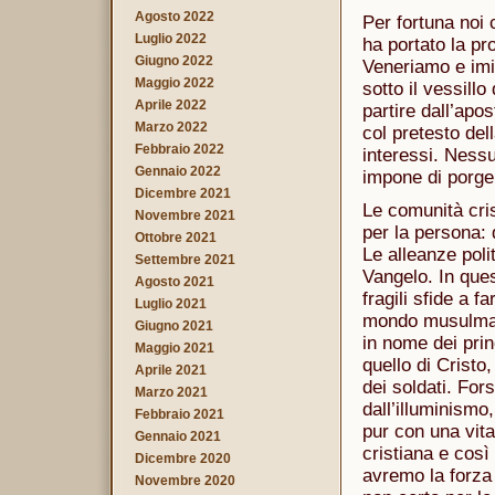
Agosto 2022
Per fortuna noi 
Luglio 2022
ha portato la pro
Giugno 2022
Veneriamo e imi
Maggio 2022
sotto il vessill
Aprile 2022
partire dall’apo
Marzo 2022
col pretesto del
Febbraio 2022
interessi. Nessu
Gennaio 2022
impone di porger
Dicembre 2021
Le comunità cris
Novembre 2021
per la persona: 
Ottobre 2021
Le alleanze poli
Settembre 2021
Vangelo. In ques
Agosto 2021
fragili sfide a f
Luglio 2021
mondo musulmano
Giugno 2021
in nome dei prin
Maggio 2021
quello di Cristo,
Aprile 2021
dei soldati. For
Marzo 2021
dall’illuminismo
Febbraio 2021
pur con una vit
Gennaio 2021
cristiana e così 
Dicembre 2020
avremo la forza 
Novembre 2020