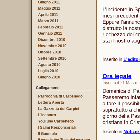
Giugno 2011
Maggio 2011
L’incidente in Sp
Aprile 2011
mesi precedenti 
Marzo 2011
Eppure l’annunci
Febbraio 2011
distrutto la nos
Gennaio 2011
ricchezza dei cr
Dicembre 2010
sta il nostro au
Novembre 2010
Ottobre 2010
Settembre 2010
Inserito in
L'edito
Agosto 2010
Luglio 2010
Ora legale
Giugno 2010
Inserito il 21 Marzo
Collegamenti
Domenica di Pasq
Parrocchia di Carpenedo
Passeremo infatti
Lettera Aperta
a fare il possib
La Gazzetta dei Carpini
soprattutto a ch
L'Incontro
giorno della Pas
YouTube Carpenedo
cristiana in Cris
I Salmi Responsoriali
Inserito in
Notizie
Il Gomitolo