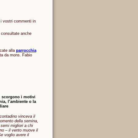
i vostri commenti in
e consultate anche
cate alla
parrocchia
ata da mons. Fabio
 scorgono i motivi
mia, l’ambiente o la
liare
contadino vinceva il
 momento della semina,
 semi migliori a chi
ino – il vento muove il
e voglio avere il