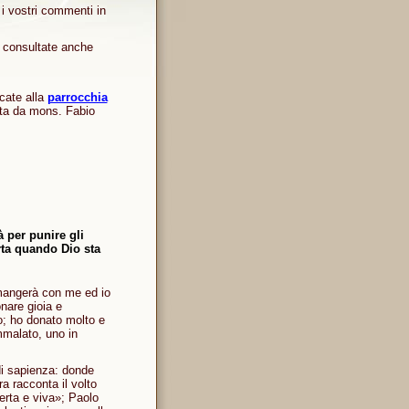
i vostri commenti in
e consultate anche
cate alla
parrocchia
ata da mons. Fabio
 per punire gli
rta quando Dio sta
 mangerà con me ed io
onare gioia e
o; ho donato molto e
mmalato, uno in
 di sapienza: donde
a racconta il volto
erta e viva»; Paolo