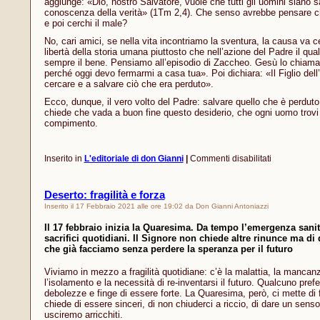
aggiunge: «Dio, nostro Salvatore, vuole che tutti gli uomini siano s
conoscenza della verità» (1Tm 2,4). Che senso avrebbe pensare ch
e poi cerchi il male?
No, cari amici, se nella vita incontriamo la sventura, la causa va ce
libertà della storia umana piuttosto che nell’azione del Padre il qua
sempre il bene. Pensiamo all’episodio di Zaccheo. Gesù lo chiama
perché oggi devo fermarmi a casa tua». Poi dichiara: «Il Figlio del
cercare e a salvare ciò che era perduto».
Ecco, dunque, il vero volto del Padre: salvare quello che è perduto!
chiede che vada a buon fine questo desiderio, che ogni uomo trovi i
compimento.
su
Inserito in
L'editoriale di don Gianni
|
Commenti disabilitati
Dio
non
manda
Deserto: fragilità e forza
disgrazie
Inserito il 17 Febbraio 2021 alle ore 19:02 da Don Gianni Antoniazzi
Il 17 febbraio inizia la Quaresima. Da tempo l’emergenza sani
sacrifici quotidiani. Il Signore non chiede altre rinunce ma di
che già facciamo senza perdere la speranza per il futuro
Viviamo in mezzo a fragilità quotidiane: c’è la malattia, la mancanz
l’isolamento e la necessità di re-inventarsi il futuro. Qualcuno pref
debolezze e finge di essere forte. La Quaresima, però, ci mette di fr
chiede di essere sinceri, di non chiuderci a riccio, di dare un senso 
usciremo arricchiti.