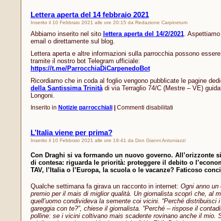
Ceneri
Lettera aperta del 14 febbraio 2021
Inserito il 10 Febbraio 2021 alle ore 20:15 da Redazione Carpinetum
Abbiamo inserito nel sito
lettera aperta del 14/2/2021
. Aspettiamo 
email o direttamente sul blog.
Lettera aperta e altre informazioni sulla parrocchia possono esser
tramite il nostro bot Telegram ufficiale:
https://t.me/ParrocchiaDiCarpenedoBot
Ricordiamo che in coda al foglio vengono pubblicate le pagine dedi
della Santissima Trinità
di via Terraglio 74/C (Mestre – VE) guid
Longoni.
su
Inserito in
Notizie parrocchiali
|
Commenti disabilitati
Lettera
aperta
del
L’Italia viene per prima?
14
Inserito il 10 Febbraio 2021 alle ore 19:41 da Don Gianni Antoniazzi
febbraio
2021
Con Draghi si va formando un nuovo governo. All’orizzonte si
di contesa: riguarda le priorità: proteggere il debito o l’econo
TAV, l’Italia o l’Europa, la scuola o le vacanze? Faticoso conci
Qualche settimana fa girava un racconto in internet:
Ogni anno un 
premio per il mais di miglior qualità. Un giornalista scoprì che, al
quell’uomo condivideva la semente coi vicini. “Perché distribuisci i
gareggia con te?”, chiese il giornalista. “Perché – rispose il contad
polline: se i vicini coltivano mais scadente rovinano anche il mio. S