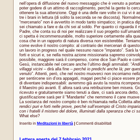
nell’opera di diffusione del nuovo messaggio che è venuto a portare
poter godere di un attimo di raccoglimento, perché la gente lo cer
ottenere la sua attenzione. Oggi è una delle rare volte in cui vi è a
tre i brani in lettura (di solito la seconda se ne discosta). Normalme
“mercenario” non è avvertito in modo tanto simpatico; in pratica d
sei chiamato a fare e da chi sei al soldo. Per quanto ci riguarda il n
Padre, che conta su di noi per realizzare il suo progetto sull’uman
ci spetta è incommensurabile, molto superiore certamente alla quali
cosa che in un rapporto di natura diversa non esisterebbe. Teniam
come evolve il nostro compito: al contrario dei mercenari di questo
un lavoro in progress nel quale nessuno nasce “imparato”. Sarà la 
forti e sicuri e, se nella nostra azione missionaria sapremo coinvol
possibile, maggiore sarà il compenso, come dice San Paolo e com
Gesù, instancabile nel cercare anche l’ultimo degli ammalati: “
Andi
villaggi vicini
– dirà alla fine –
perché io predichi anche là; per ques
venuto
”. Attenti, però, che nel nostro muoverci non incorriamo nella
per sentircene sin d’ora appagati, magari perché ci piace essere pro
di diventare indispensabili: avremmo già avuto la nostra ricompe
il Maestro più avanti. E allora sarà una retribuzione ben misera. 
ricevuto e gratuitamente siamo tenuti a dare, ci sarà ancora detto,
giustificazione sarà per il “Mandante” che nemmeno il cane muove 
La sostanza del nostro compito è ben richiamata nella Colletta alter
rendici puri e forti nelle prove, perché sull’esempio di Cristo impar
con i fratelli il mistero del dolore, illuminati dalla speranza che ci s
What else?
su
Inserito in
Meditazioni in libertà
|
Commenti disabilitati
Siamo
tutti
mercenari
Lettera aperta del 7 febbraio 2021