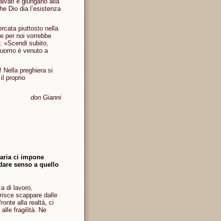
alvati e giungano alla
e Dio dia l’esistenza
rcata piuttosto nella
le per noi vorrebbe
: «Scendi subito,
l’uomo è venuto a
 Nella preghiera si
l proprio
don Gianni
taria ci impone
 dare senso a quello
a di lavoro,
erisce scappare dalle
onte alla realtà, ci
alle fragilità. Ne