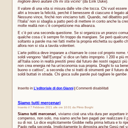
migliore devo aiutare chi mi sta vicino”
(da Eirik Duke).
Il valore di una vita si misura dalle vite che tocca. Chi vuol essere 
altri a trovare la felicità, perché il benessere di ciascuno è legato a
Nessuno vince, finché non vinciamo tutti. Quando, nel dibattito poli
l’Italia” non si sbaglia a patto però di mettere in conto anche la cresc
molte realtà non c’è competizione ma alleanza.
E c’è poi una seconda questione. Se si organizza un pranzo comu
qualche cosa c’è sempre fin troppo da mangiare. Se però qualcuno 
soltanto a parole ma nei fatti mette la propria etichetta su quello ch
allora non si sta a tavola volentieri.
L’arte politica deve imparare a chiamare le cose col proprio nome.
soldi vengono “dall’Europa” si dice un fatto improprio. I 200 e più m
all’Italia sono in realtà prestiti presi dal futuro dei nostri ragazzi pi
non crea energia né ha un’economia sua propria. Draghi lo sa bene 
buono o cattivo”, a seconda che si tratti di strumenti per il futuro d
soldi buttati in strada. Chi gioca sulle parole può tagliare le gambe 
su
Inserito in
L'editoriale di don Gianni
|
Commenti disabilitati
L’Italia
viene
per
Siamo tutti mercenari
prima?
Inserito il 7 Febbraio 2021 alle ore 10:01 da Plinio Borghi
Siamo tutti mercenari
, viviamo cioè una vita dura per aspettare in
compenso, non solo, ma siamo anche ben pagati per realizzare il p
su di noi. Lo dice esplicitamente Giobbe nella prima lettura e lo ripet
Paolo nella seconda. Implicitamente lo dimostra anche Gesù nel va