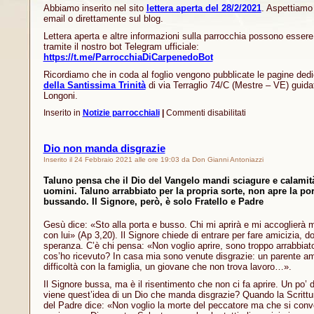
Abbiamo inserito nel sito
lettera aperta del 28/2/2021
. Aspettiamo 
email o direttamente sul blog.
Lettera aperta e altre informazioni sulla parrocchia possono esser
tramite il nostro bot Telegram ufficiale:
https://t.me/ParrocchiaDiCarpenedoBot
Ricordiamo che in coda al foglio vengono pubblicate le pagine dedi
della Santissima Trinità
di via Terraglio 74/C (Mestre – VE) guid
Longoni.
su
Inserito in
Notizie parrocchiali
|
Commenti disabilitati
Lettera
aperta
del
Dio non manda disgrazie
28
Inserito il 24 Febbraio 2021 alle ore 19:03 da Don Gianni Antoniazzi
febbraio
2021
Taluno pensa che il Dio del Vangelo mandi sciagure e calamità
uomini. Taluno arrabbiato per la propria sorte, non apre la po
bussando. Il Signore, però, è solo Fratello e Padre
Gesù dice: «Sto alla porta e busso. Chi mi aprirà e mi accoglierà
con lui» (Ap 3,20). Il Signore chiede di entrare per fare amicizia, d
speranza. C’è chi pensa: «Non voglio aprire, sono troppo arrabbiat
cos’ho ricevuto? In casa mia sono venute disgrazie: un parente a
difficoltà con la famiglia, un giovane che non trova lavoro…».
Il Signore bussa, ma è il risentimento che non ci fa aprire. Un po’
viene quest’idea di un Dio che manda disgrazie? Quando la Scrittur
del Padre dice: «Non voglio la morte del peccatore ma che si conv