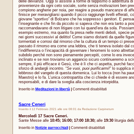
delle devianze. Oggi si assiste a forme di teppismo o addirittura d
provenienze da ogni ceto sociale, sorte senza motivazioni ben preci
compiono angherie per noia, per reagire a pseudo mancanze di affet
finisce per meravigliarsi quando il picco raggiunge livelli efferati, c
giovane “sportivo” di Bolzano che ha soppresso i genitori. E pens
l’insegnante e che fin da piccolo si sapeva che non era tanto a post
raccomandavano di non litigare con lui quand’era da sola. Possiam
esempio estremo, ma quanto fa presa nelle menti deboli, specie per
nei giorni successivi al delitto! Come siamo distanti da quelle figur
tormentati e corrosi dal rimorso che la cultura di un tempo ci pres
passato il rimorso era come una lebbra, che ti teneva isolato dal c
l’indifferenza o l’incapacità di governare i fenomeni lo sono altrett
subdolo perché non sono pienamente percepiti, come lo era invece i
inclinato e se non troviamo un aggancio sicuro continueremo a sc
sempre, il più efficace è Gesù, che è lì che ci aspetta, purché fa
sforzo di andargli incontro. “
Se vuoi, puoi purificarmi!
” lo supplica i
lebbroso del vangelo di questa domenica. Lui lo tocca (non ha paura d
Maestro) e lo fa. L’unica contropartita che ci chiede è di essere anc
responsabili, e di dare la sveglia alla coscienza intorpidita.
su
Inserito in
Meditazioni in libertà
|
Commenti disabilitati
Esiste
ancora
il
Sacre Ceneri
rimorso?
Inserito il 12 Febbraio 2021 alle ore 08:01 da Redazione Carpinetum
Mercoledì 17 Sacre Ceneri.
Sante Messe alle
10:45; 16:00; 17:00 18:30;
alle
19:30
liturgia dell
su
Inserito in
Notizie parrocchiali
|
Commenti disabilitati
Sacre