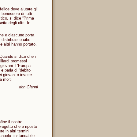
felice deve aiutare gli
l benessere di tutti.
tico, si dice “Prima
ita degli altri. In
ne e ciascuno porta
distribuisce cibo
e altri hanno portato,
 Quando si dice che i
iliardi promessi
ù giovani. L’Europa
e parla di “debito
ei giovani o invece
a molti
don Gianni
fine il nostro
rogetto che è riposto
e in altri termini
ngelo, instancabile