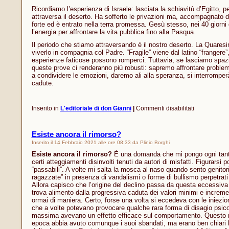
Ricordiamo l’esperienza di Israele: lasciata la schiavitù d’Egitto, pe
attraversa il deserto. Ha sofferto le privazioni ma, accompagnato d
forte ed è entrato nella terra promessa. Gesù stesso, nei 40 giorni 
l’energia per affrontare la vita pubblica fino alla Pasqua.
Il periodo che stiamo attraversando è il nostro deserto. La Quares
viverlo in compagnia col Padre. “Fragile” viene dal latino “frangere”
esperienze faticose possono romperci. Tuttavia, se lasciamo spazi
queste prove ci renderanno più robusti: sapremo affrontare proble
a condividere le emozioni, daremo ali alla speranza, si interromper
cadute.
su
Inserito in
L'editoriale di don Gianni
|
Commenti disabilitati
Deserto:
fragilità
e
Esiste ancora il rimorso?
forza
Inserito il 14 Febbraio 2021 alle ore 08:33 da Plinio Borghi
Esiste ancora il rimorso?
È una domanda che mi pongo ogni tanto
certi atteggiamenti disinvolti tenuti da autori di misfatti. Figurarsi
“passabili”. A volte mi salta la mosca al naso quando sento genitor
ragazzate” in presenza di vandalismi o forme di bullismo perpetrati da
Allora capisco che l’origine del declino passa da questa eccessiva
trova alimento dalla progressiva caduta dei valori minimi e increme
ormai di maniera. Certo, forse una volta si eccedeva con le iniezion
che a volte potevano provocare qualche rara forma di disagio psicol
massima avevano un effetto efficace sul comportamento. Questo n
epoca abbia avuto comunque i suoi sbandati, ma erano ben chiari l