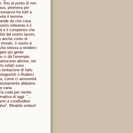
, fino al punto di non
cava, premeva per
ssonanza fra tutti e
nte il termine
ipende da che cosa
ostro referente è il
ità e il compenso che
tà del nostro lavoro,
o anche conto di
 mondo, il nostro è
vita stessa a renderci
gere più gente
e ci dà l’esempio
amocene altrove, nei
to infatti sono
 tentazione di farlo
tagonisti o illuderci
nsa, come ci ammonirà
Gratuitamente abbiamo
 e vana
la coda per niente.
nativa di oggi: “
…
iamo a condividere
alva
”. Mirabile sintesi!