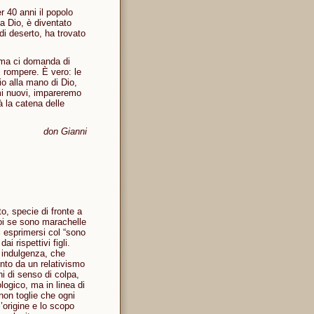
r 40 anni il popolo
a Dio, è diventato
di deserto, ha trovato
ima ci domanda di
, rompere. È vero: le
o alla mano di Dio,
mi nuovi, impareremo
à la catena delle
don Gianni
, specie di fronte a
 poi se sono marachelle
i esprimersi col “sono
i rispettivi figli.
 indulgenza, che
nto da un relativismo
i di senso di colpa,
ogico, ma in linea di
on toglie che ogni
’origine e lo scopo