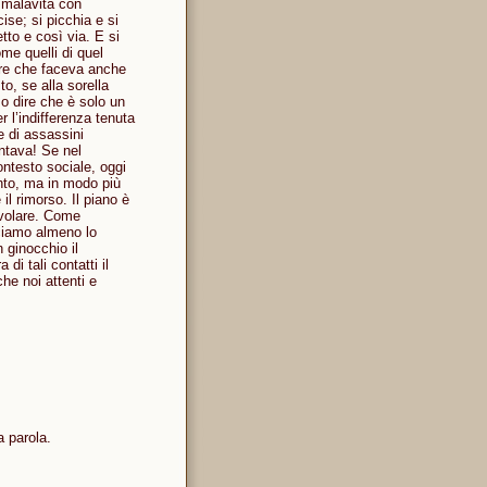
i malavita con
se; si picchia e si
to e così via. E si
ome quelli di quel
are che faceva anche
o, se alla sorella
o dire che è solo un
 l’indifferenza tenuta
e di assassini
entava! Se nel
ontesto sociale, oggi
anto, ma in modo più
l rimorso. Il piano è
ivolare. Come
cciamo almeno lo
n ginocchio il
i tali contatti il
he noi attenti e
a parola.