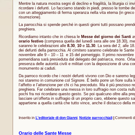
Mentre la natura mostra segni di declino e fragilità, la liturgia ci inv
ricordare i defunti. Lo facciamo stando in piedi, presso le tombe dei 
con un atteggiamento di ferma speranza nella vita eterna (in greco 
risurrezione).
La parrocchia si spende perché in questi giorni tutti possano prende
preghiera.
Ricordiamo intanto che in chiesa le
Messe del giorno dei Santi
av
orario festivo
(compresa quella del lunedì sera alle ore 18.30), me
saranno le celebrazioni alle
8.30
,
10
e
11.30
. La sera del 2, alle 
dei defunti della parrocchia. Al cimitero saranno celebrate le Sante
novembre alle 9 – 10 – 11 e 15 del pomeriggio. Il primo novembre 
pomeridiana sarà presieduta dal delegato del patriarca, mons. Orla
presenza delle autorità civili e militari con la deposizione di una co
monumento ai caduti.
Da parroco ricordo che i nostri defunti vivono con Dio e saremo lega
noi staremo in comunione col Signore. È bello porre un fiore sulla 
l’affetto e l’attenzione per chi ci ha preceduto. Ma è più prezioso re
preghiera. Far celebrare una messa in loro suffragio non costa null
pochi fra noi ricordano questo gesto. Se poi qualcuno oltre alla pre
lasciare un’offerta in suffragio di un proprio caro, ebbene questo 
appartiene a quella carità che tutto vince, anche il distacco della m
Inserito in
L'editoriale di don Gianni
,
Notizie parrocchiali
|
Commenti dis
Orario delle Sante Messe