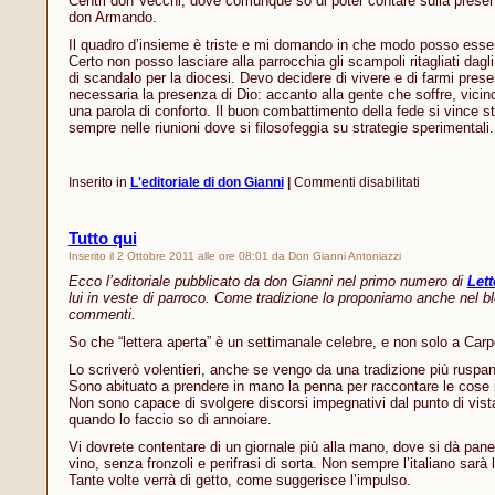
Centri don Vecchi, dove comunque so di poter contare sulla presen
don Armando.
Il quadro d’insieme è triste e mi domando in che modo posso esse
Certo non posso lasciare alla parrocchia gli scampoli ritagliati dagli
di scandalo per la diocesi. Devo decidere di vivere e di farmi prese
necessaria la presenza di Dio: accanto alla gente che soffre, vicin
una parola di conforto. Il buon combattimento della fede si vince st
sempre nelle riunioni dove si filosofeggia su strategie sperimentali.
su
Inserito in
L'editoriale di don Gianni
|
Commenti disabilitati
Mi
manca
il
Tutto qui
dono
Inserito il 2 Ottobre 2011 alle ore 08:01 da Don Gianni Antoniazzi
dell’ubiquità
Ecco l’editoriale pubblicato da don Gianni nel primo numero di
Lett
lui in veste di parroco. Come tradizione lo proponiamo anche nel bl
commenti.
So che “lettera aperta” è un settimanale celebre, e non solo a Car
Lo scriverò volentieri, anche se vengo da una tradizione più ruspan
Sono abituato a prendere in mano la penna per raccontare le cose
Non sono capace di svolgere discorsi impegnativi dal punto di vist
quando lo faccio so di annoiare.
Vi dovrete contentare di un giornale più alla mano, dove si dà pane
vino, senza fronzoli e perifrasi di sorta. Non sempre l’italiano sarà 
Tante volte verrà di getto, come suggerisce l’impulso.