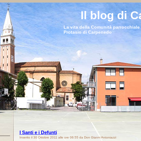
Il blog di 
La vita della Comunità parrocchiale 
Protasio di Carpenedo
I Santi e i Defunti
Inserito il 30 Ottobre 2011 alle ore 06:55 da Don Gianni Antoniazzi