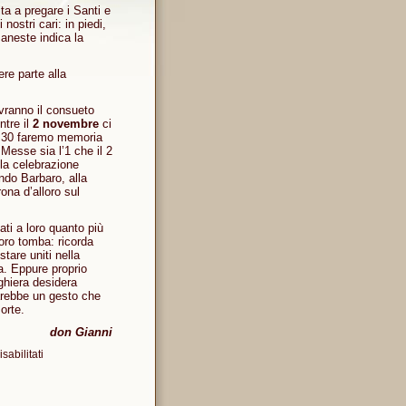
ita a pregare i Santi e
nostri cari: in piedi,
aneste indica la
re parte alla
ranno il consueto
ntre il
2 novembre
ci
18.30 faremo memoria
 Messe sia l’1 che il 2
la celebrazione
ndo Barbaro, alla
rona d’alloro sul
ti a loro quanto più
loro tomba: ricorda
stare uniti nella
a. Eppure proprio
ghiera desidera
sarebbe un gesto che
orte.
don Gianni
su
abilitati
I
Santi
e
i