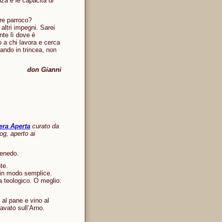
za e le capacità di
re parroco?
 altri impegni. Sarei
nte lì dove è
o a chi lavora e cerca
ando in trincea, non
don Gianni
era Aperta
curato da
og, aperto ai
penedo.
te.
 in modo semplice.
a teologico. O meglio:
 al pane e vino al
lavato sull’Arno.