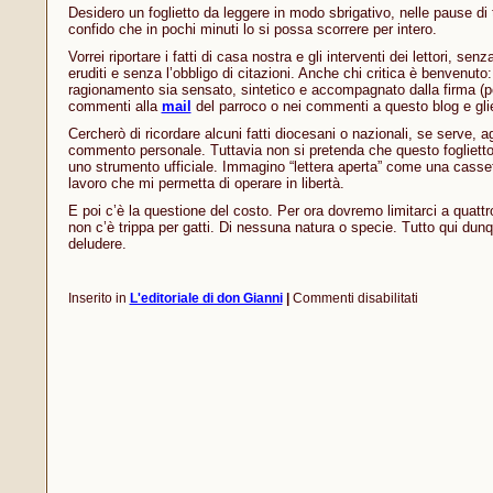
Desidero un foglietto da leggere in modo sbrigativo, nelle pause di 
confido che in pochi minuti lo si possa scorrere per intero.
Vorrei riportare i fatti di casa nostra e gli interventi dei lettori, sen
eruditi e senza l’obbligo di citazioni. Anche chi critica è benvenuto:
ragionamento sia sensato, sintetico e accompagnato dalla firma (pot
commenti alla
mail
del parroco o nei commenti a questo blog e gli
Cercherò di ricordare alcuni fatti diocesani o nazionali, se serve,
commento personale. Tuttavia non si pretenda che questo foglietto 
uno strumento ufficiale. Immagino “lettera aperta” come una casset
lavoro che mi permetta di operare in libertà.
E poi c’è la questione del costo. Per ora dovremo limitarci a quattr
non c’è trippa per gatti. Di nessuna natura o specie. Tutto qui dun
deludere.
su
Inserito in
L'editoriale di don Gianni
|
Commenti disabilitati
Tutto
qui