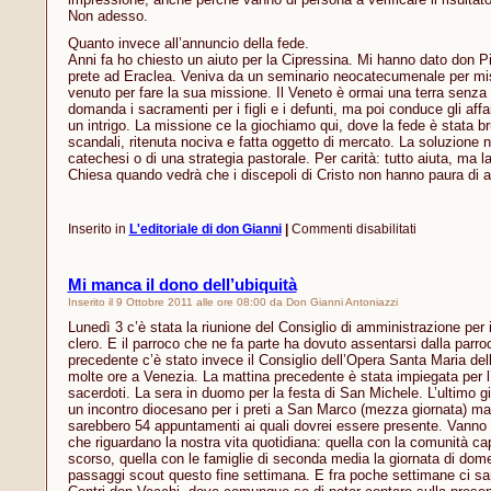
Non adesso.
Quanto invece all’annuncio della fede.
Anni fa ho chiesto un aiuto per la Cipressina. Mi hanno dato don Pio
prete ad Eraclea. Veniva da un seminario neocatecumenale per mis
venuto per fare la sua missione. Il Veneto è ormai una terra senza
domanda i sacramenti per i figli e i defunti, ma poi conduce gli aff
un intrigo. La missione ce la giochiamo qui, dove la fede è stata br
scandali, ritenuta nociva e fatta oggetto di mercato. La soluzione 
catechesi o di una strategia pastorale. Per carità: tutto aiuta, ma l
Chiesa quando vedrà che i discepoli di Cristo non hanno paura di a
su
Inserito in
L'editoriale di don Gianni
|
Commenti disabilitati
Missioni:
offerta
e
Mi manca il dono dell’ubiquità
testimonian
Inserito il 9 Ottobre 2011 alle ore 08:00 da Don Gianni Antoniazzi
Lunedì 3 c’è stata la riunione del Consiglio di amministrazione per
clero. E il parroco che ne fa parte ha dovuto assentarsi dalla parroc
precedente c’è stato invece il Consiglio dell’Opera Santa Maria del
molte ore a Venezia. La mattina precedente è stata impiegata per l’
sacerdoti. La sera in duomo per la festa di San Michele. L’ultimo 
un incontro diocesano per i preti a San Marco (mezza giornata) ma,
sarebbero 54 appuntamenti ai quali dovrei essere presente. Vanno 
che riguardano la nostra vita quotidiana: quella con la comunità ca
scorso, quella con le famiglie di seconda media la giornata di dome
passaggi scout questo fine settimana. E fra poche settimane ci sar