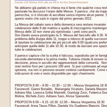
Inserito il 23 Ottobre 2011 alle ore 08:11 da Don Gianni Antoniazzi
Ne abbiamo già parlato in chiesa ma è bene che qualche cosa resti s
pastorale ha discusso l’orario delle Messe. Il parroco, che da tropp
parrocchia, si è sforzato di ascoltare senza imporre alcun parere.
questo orario che sarà in vigore dal primo gennaio 2012.
La Messa del sabato sera e della domenica sera restano invariate 
celebrazioni delle 8 del mattino e quella di mezzogiorno mantengon
Messa delle 10 non viene più ripristinata: i preti sono pochi.
Don Danilo aveva posticipato la S. Messa del fanciullo alle 9.30. 
problema della liturgia delle 11, troppo a ridosso di quella success
di riportare la celebrazione dei più piccoli alle 9.00 (qualcuno prefer
anticipare quella delle 11 alle 10.30, di modo da lasciare uno spazi
tutte le celebrazioni.
Il parroco capisce che la scelta è faticosa, soprattutto per le famigli
seconda elementare e la prima media. Tuttavia chiede di essere s
decisione, presa in ascolto dei rappresentanti della comunità. Non
orari restino fissi per i prossimi 100 anni. Si può continuare ad esp
opinione, ma non vi possono essere continui cambiamenti. Come d’
indicazioni di voto e resto disponibile per ogni chiarimento
PROPOSTA 8.00 – 9.00 – 10.30 – 12.00 – Messa Vespertina 18.3
Favorevoli: Gianni Bonaldo, Mariangela Vicarioto, Daniela Masiero
Adriano Mar, Lorenza Grillai Marinelli, Gianluigi Zorzi, Federica Du
Molina, Michele Zorzi, Adriano Saro, Alvise Sperandio.
PROPOSTA 8.00 – 9.15 -10.30 -12.00 – Messa Vespertina 18.30
Favorevoli: Anna Tasso Pillon, Daniela Vio Gugliemo Mancini, Din