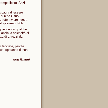
tempo libero. Anzi:
za paura di essere
 purché il suo
rete inviare i vostri
eli gireremo, NdR)
 aggiungendo qualche
abbia la solennità di
ta di attrezzi da
o facciate, perché
que, sperando di non
don Gianni