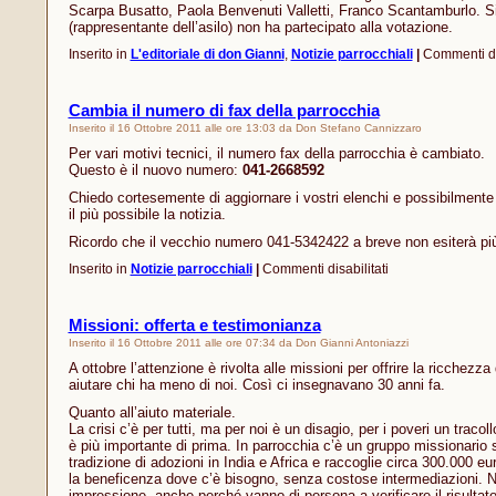
Scarpa Busatto, Paola Benvenuti Valletti, Franco Scantamburlo. S
(rappresentante dell’asilo) non ha partecipato alla votazione.
Inserito in
L'editoriale di don Gianni
,
Notizie parrocchiali
|
Commenti dis
Cambia il numero di fax della parrocchia
Inserito il 16 Ottobre 2011 alle ore 13:03 da Don Stefano Cannizzaro
Per vari motivi tecnici, il numero fax della parrocchia è cambiato.
Questo è il nuovo numero:
041-2668592
Chiedo cortesemente di aggiornare i vostri elenchi e possibilmente
il più possibile la notizia.
Ricordo che il vecchio numero 041-5342422 a breve non esiterà pi
su
Inserito in
Notizie parrocchiali
|
Commenti disabilitati
Cambia
il
numero
Missioni: offerta e testimonianza
di
Inserito il 16 Ottobre 2011 alle ore 07:34 da Don Gianni Antoniazzi
fax
della
A ottobre l’attenzione è rivolta alle missioni per offrire la ricchezza
parrocchia
aiutare chi ha meno di noi. Così ci insegnavano 30 anni fa.
Quanto all’aiuto materiale.
La crisi c’è per tutti, ma per noi è un disagio, per i poveri un tracoll
è più importante di prima. In parrocchia c’è un gruppo missionario s
tradizione di adozioni in India e Africa e raccoglie circa 300.000 e
la beneficenza dove c’è bisogno, senza costose intermediazioni. 
impressione, anche perché vanno di persona a verificare il risultato.