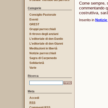
Il canale YouTube del parroco
Come sempre, se
commentando que
Categorie
costruttiva, sar
Consiglio Pastorale
Inserito in
Notizie
Eventi
GREST
Gruppi parrocchiali
Il ritrovo degli anziani
L'editoriale di don Danilo
L'editoriale di don Gianni
Meditazioni in libertà
Notizie parrocchiali
Sagra di Carpenedo
Solidarietà
Varie
Ricerca
Meta
Accedi
RSS
Commenti
RSS