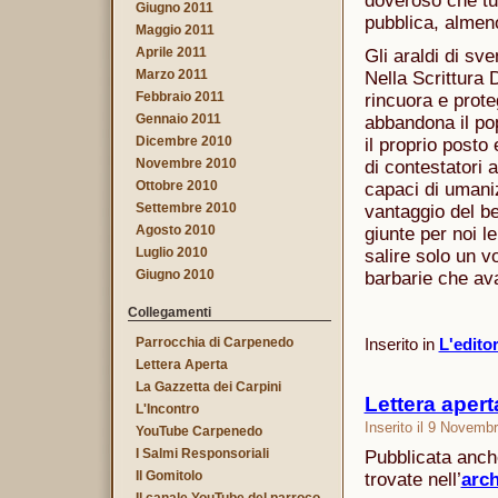
doveroso che tutt
Giugno 2011
pubblica, almen
Maggio 2011
Aprile 2011
Gli araldi di sv
Marzo 2011
Nella Scrittura D
Febbraio 2011
rincuora e prote
Gennaio 2011
abbandona il pop
Dicembre 2010
il proprio posto
Novembre 2010
di contestatori 
Ottobre 2010
capaci di umaniz
Settembre 2010
vantaggio del b
Agosto 2010
giunte per noi l
Luglio 2010
salire solo un v
Giugno 2010
barbarie che av
Collegamenti
Inserito in
L'edito
Parrocchia di Carpenedo
Lettera Aperta
La Gazzetta dei Carpini
Lettera apert
L'Incontro
Inserito il 9 Novemb
YouTube Carpenedo
I Salmi Responsoriali
Pubblicata anche
Il Gomitolo
trovate nell’
arch