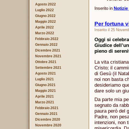
Agosto 2022
Inserito in
Notizie
Luglio 2022
Giugno 2022
Maggio 2022
Per fortuna vi
Aprile 2022
Inserito il 25 Novem
Marzo 2022
Febbraio 2022
Oggi si celebr
Gennaio 2022
Giudice dell’u
Dicembre 2021
pieno di sereni
Novembre 2021
La vita cristiana
Ottobre 2021
Cristo; il cammi
Settembre 2021
di Gesù (il Nata
Agosto 2021
noi non basta ch
Luglio 2021
desideriamo quest
Giugno 2021
dare solo un giu
Maggio 2021
Aprile 2021
Da parte mia per
Marzo 2021
segnato da rabbi
Febbraio 2021
paura però del g
Gennaio 2021
Padre, non pesa 
Dicembre 2020
intenzioni, non 
Novembre 2020
misericordia. Da