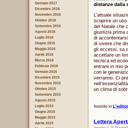
Gennaio 2017
distanze dalla 
Dicembre 2016
L’attuale situa
Novembre 2016
scoprire un uso 
Ottobre 2016
del Natale che c
Settembre 2016
giustizia prima 
Agosto 2016
di accontentars
Luglio 2016
di vivere che di
Giugno 2016
gli eccessi, sa 
Maggio 2016
accettare un lim
Aprile 2016
tecnica ed econ
Marzo 2016
entrare in mio 
Febbraio 2016
con le generazi
Gennaio 2016
verranno. Ci pr
Dicembre 2015
nell’essenzialit
Novembre 2015
un clima di sobr
Ottobre 2015
Settembre 2015
Agosto 2015
Inserito in
L'edito
Luglio 2015
Giugno 2015
Maggio 2015
Lettera Apert
Aprile 2015
Inserito il 16 Novem