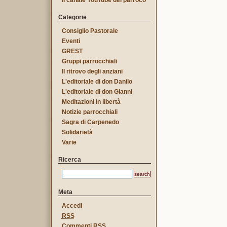
Il canale YouTube del parroco
Categorie
Consiglio Pastorale
Eventi
GREST
Gruppi parrocchiali
Il ritrovo degli anziani
L'editoriale di don Danilo
L'editoriale di don Gianni
Meditazioni in libertà
Notizie parrocchiali
Sagra di Carpenedo
Solidarietà
Varie
Ricerca
Meta
Accedi
RSS
Commenti
RSS