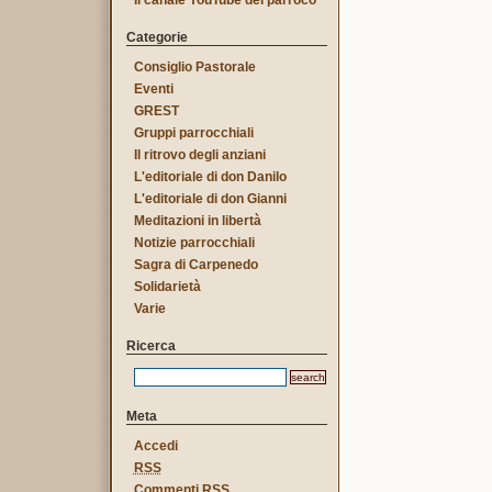
Il canale YouTube del parroco
Categorie
Consiglio Pastorale
Eventi
GREST
Gruppi parrocchiali
Il ritrovo degli anziani
L'editoriale di don Danilo
L'editoriale di don Gianni
Meditazioni in libertà
Notizie parrocchiali
Sagra di Carpenedo
Solidarietà
Varie
Ricerca
Meta
Accedi
RSS
Commenti
RSS