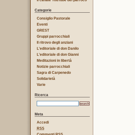
Il canale YouTube del parroco
Categorie
Consiglio Pastorale
Eventi
GREST
Gruppi parrocchiali
Il ritrovo degli anziani
L'editoriale di don Danilo
L'editoriale di don Gianni
Meditazioni in libertà
Notizie parrocchiali
Sagra di Carpenedo
Solidarietà
Varie
Ricerca
Meta
Accedi
RSS
Commenti
RSS