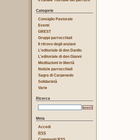
Il canale YouTube del parroco
Categorie
Consiglio Pastorale
Eventi
GREST
Gruppi parrocchiali
Il ritrovo degli anziani
L'editoriale di don Danilo
L'editoriale di don Gianni
Meditazioni in libertà
Notizie parrocchiali
Sagra di Carpenedo
Solidarietà
Varie
Ricerca
Meta
Accedi
RSS
Commenti
RSS