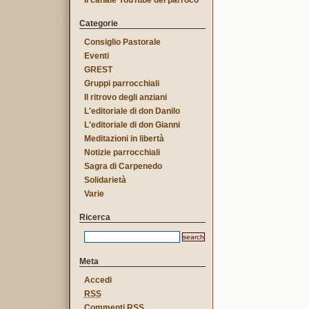
Il canale YouTube del parroco
Categorie
Consiglio Pastorale
Eventi
GREST
Gruppi parrocchiali
Il ritrovo degli anziani
L'editoriale di don Danilo
L'editoriale di don Gianni
Meditazioni in libertà
Notizie parrocchiali
Sagra di Carpenedo
Solidarietà
Varie
Ricerca
Meta
Accedi
RSS
Commenti
RSS