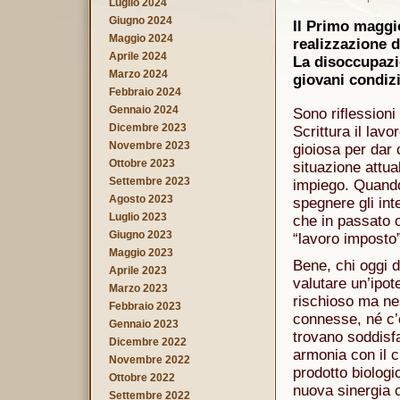
Luglio 2024
Giugno 2024
Il Primo maggio
Maggio 2024
realizzazione 
Aprile 2024
La disoccupazio
Marzo 2024
giovani condizi
Febbraio 2024
Gennaio 2024
Sono riflessioni
Dicembre 2023
Scrittura il lav
Novembre 2023
gioiosa per dar 
Ottobre 2023
situazione attual
Settembre 2023
impiego. Quando
Agosto 2023
spegnere gli int
Luglio 2023
che in passato o
Giugno 2023
“lavoro imposto”
Maggio 2023
Bene, chi oggi d
Aprile 2023
valutare un’ipot
Marzo 2023
rischioso ma ne
Febbraio 2023
connesse, né c’
Gennaio 2023
trovano soddisfa
Dicembre 2022
armonia con il c
Novembre 2022
prodotto biologi
Ottobre 2022
nuova sinergia 
Settembre 2022