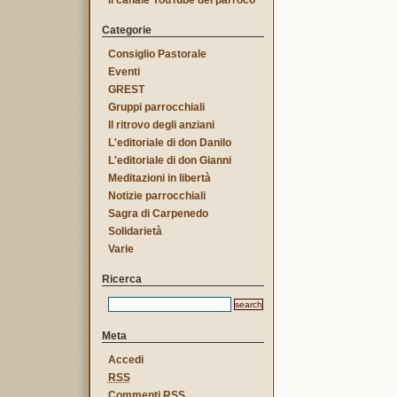
Il canale YouTube del parroco
Categorie
Consiglio Pastorale
Eventi
GREST
Gruppi parrocchiali
Il ritrovo degli anziani
L'editoriale di don Danilo
L'editoriale di don Gianni
Meditazioni in libertà
Notizie parrocchiali
Sagra di Carpenedo
Solidarietà
Varie
Ricerca
Meta
Accedi
RSS
Commenti
RSS