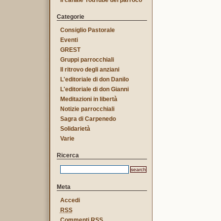
Il canale YouTube del parroco
Categorie
Consiglio Pastorale
Eventi
GREST
Gruppi parrocchiali
Il ritrovo degli anziani
L'editoriale di don Danilo
L'editoriale di don Gianni
Meditazioni in libertà
Notizie parrocchiali
Sagra di Carpenedo
Solidarietà
Varie
Ricerca
Meta
Accedi
RSS
Commenti
RSS