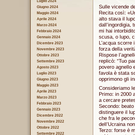
Luglio 2024
Sulle vicende de
Giugno 2024
Recita così: «Un
Maggio 2024
alto stava il lup
Aprile 2024
dall’ingordigia,
Marzo 2024
mi hai intorbidi
Febbraio 2024
scusa, o lupo, c
Gennaio 2024
L’acqua scorre in
Dicembre 2023
forza della veri
Novembre 2023
Rispose l’agnell
Ottobre 2023
replicò: “Tuo pa
Settembre 2023
povero agnello 
Agosto 2023
favola è stata sc
Luglio 2023
opprimono gli in
Giugno 2023
Maggio 2023
Consideriamo le
Aprile 2023
Primo: in 2000 
Marzo 2023
a cercare pretes
Febbraio 2023
Secondo: beato 
Gennaio 2023
distinguere il l
Dicembre 2022
che fra le pecor
Novembre 2022
dell’Ucraina non
Ottobre 2022
Terzo: forse è m
Settembre 2022