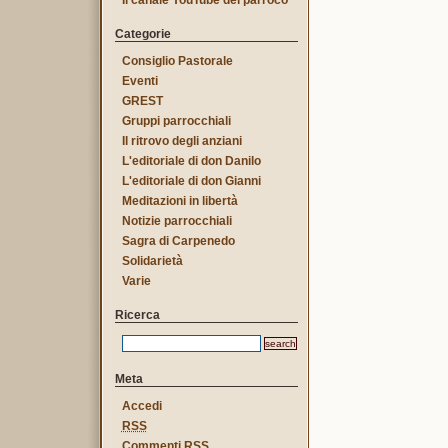
Il canale YouTube del parroco
Categorie
Consiglio Pastorale
Eventi
GREST
Gruppi parrocchiali
Il ritrovo degli anziani
L'editoriale di don Danilo
L'editoriale di don Gianni
Meditazioni in libertà
Notizie parrocchiali
Sagra di Carpenedo
Solidarietà
Varie
Ricerca
Meta
Accedi
RSS
Commenti
RSS