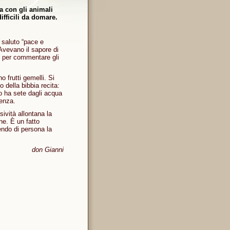
a con gli animali
ifficili da domare.
l saluto “pace e
Avevano il sapore di
e per commentare gli
 frutti gemelli. Si
 della bibbia recita:
o ha sete dagli acqua
lenza.
ività allontana la
ne. È un fatto
endo di persona la
don Gianni