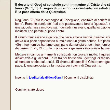
Il deserto di Gesù si conclude con l’immagine di Cristo che st
feroci (Mc 1,13). È segno di un’armonia ricostruita con istinti d
È la pace offerta dalla Quaresima.
Negli anni ’70, fra le campagne di Conegliano, capitava di sentire i
bene”. Erano le parole dei frati che passavano a fare la “questua”. 
una piccola tassa improvvisa; i contadini usavano quella locuzion
incidenti con perdite di poco conto.
Il saluto francescano significa che pace e bene vanno insieme: sono
arriva alla pace rispondendo al male con un gesto sereno. Un passo
«Se il tuo nemico ha fame dagli pane da mangiare, se il tuo nemic
da bere» (Pr 25, 21). Solo una risposta generosa interrompe la vio
Mettere in campo armamenti sofisticati non giova a molto: l’aggress
diplomazia e gli accordi. Pure fra noi fioriscono i germogli di tensio
alimentato anche dai social. Si diventa discepoli di Cristo persegu
pace. È una proposta da far nostra per i giorni di Quaresima.
su
Inserito in
L'editoriale di don Gianni
|
Commenti disabilitati
Quaresima,
pace
e
Comments are closed.
bene