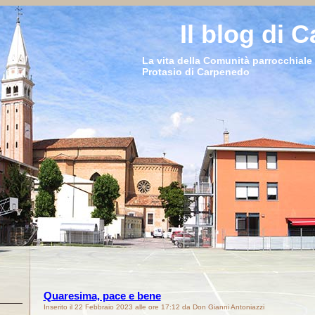
Il blog di 
La vita della Comunità parrocchiale 
Protasio di Carpenedo
Quaresima, pace e bene
Inserito il 22 Febbraio 2023 alle ore 17:12 da Don Gianni Antoniazzi