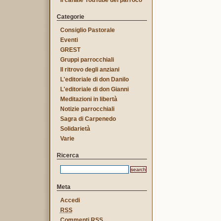
Il canale YouTube del parroco
Categorie
Consiglio Pastorale
Eventi
GREST
Gruppi parrocchiali
Il ritrovo degli anziani
L'editoriale di don Danilo
L'editoriale di don Gianni
Meditazioni in libertà
Notizie parrocchiali
Sagra di Carpenedo
Solidarietà
Varie
Ricerca
Meta
Accedi
RSS
Commenti
RSS